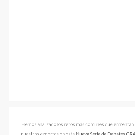
Calendar
My Cart
Hemos analizado los retos más comunes que enfrentan 
nuestros expertos en esta
Nueva Serie de
Debates GR