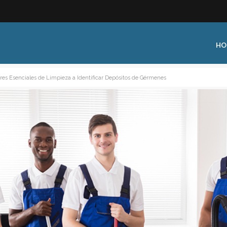
HO
ores Esenciales de Limpieza a Identificar Depósitos de Gérmenes
 Type:
Business Type:
king Events
Public Venue
 Training
Commercial Cleaning
ional Certification
Distribution
 Shows
Government Facility
 Training
Healthcare & Hospitality Facili
ars
Higher Education & K-12 Facili
hops / Seminars
Manufacturing