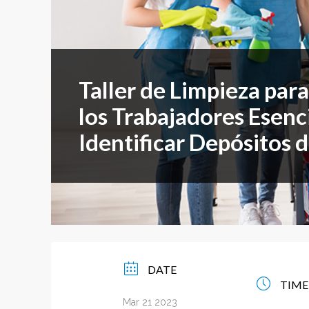
Free f
Events By Region:
En Esp
ISSA Al
Asia & Oceania
Taller de Limpieza par
Canada
los Trabajadores Esenc
Europe, Middle East & Africa
Identificar Depósitos
Latin America
United States
DATE
TIME
Mar 21 2023