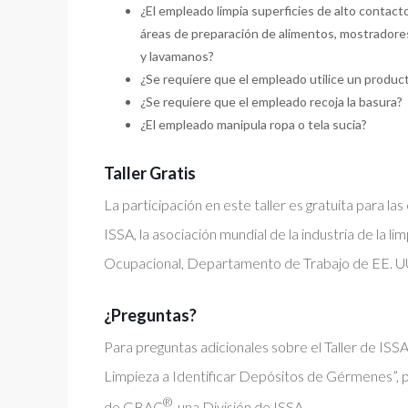
¿El empleado limpia superficies de alto contac
áreas de preparación de alimentos, mostradores,
y lavamanos?
¿Se requiere que el empleado utilice un produc
¿Se requiere que el empleado recoja la basura?
¿El empleado manipula ropa o tela sucia?
Taller Gratis
La participación en este taller es gratuita para
ISSA, la asociación mundial de la industria de la 
Ocupacional, Departamento de Trabajo de EE. U
¿Preguntas?
Para preguntas adicionales sobre el Taller de ISS
Limpieza a Identificar Depósitos de Gérmenes”, 
®
de GBAC
, una División de ISSA.