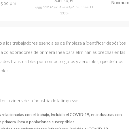
Sunrise, FL
Nonmem
- 5:00 pm
4555 NW 103rd Ave #250, Sunrise, FL
33351
o a los trabajadores esenciales de limpieza a identificar depósitos
colaboradores de primera línea para eliminar las brechas en las
des transmisibles por contacto, gotas y aerosoles, que deja los
bles.
er Trainers de la industria de la limpieza:
 relacionadas con el trabajo, incluido el COVID-19, en industrias con
e primera línea o poblaciones susceptibles
 asociados con enfermedades infecciosas, incluido el COVID-19