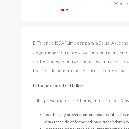
1:00 am 
Expired!
El Taller de ISSA “Limpieza para la Salud: Ayudand
de gérmenes” ofrece educación y entrenamiento a 
protecciones y controles actuales para enfermeda
técnicos de primera línea particularmente vulnera
Enfoque central del taller:
Taller presencial de tres horas, impartido por Mast
Identificar y prevenir enfermedades infecciosas
altas tasas de enfermedad, para trabajadores d
Identificar los peligros en el lugar de trabajo