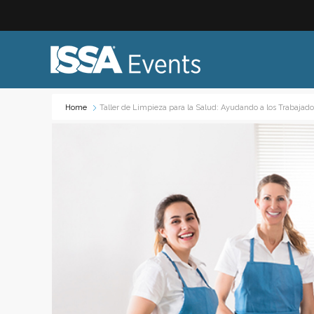
Home
Taller de Limpieza para la Salud: Ayudando a los Trabajad
Industry Topics:
Event
Advocacy & Government Affairs
Networ
Sustainability & ESG
On-site
Leadership & Management
Profess
Diversity, Equity, and Inclusion
Trade
ISSA Healthcare
Virtual
VEO
Webin
Emerging Leaders
Works