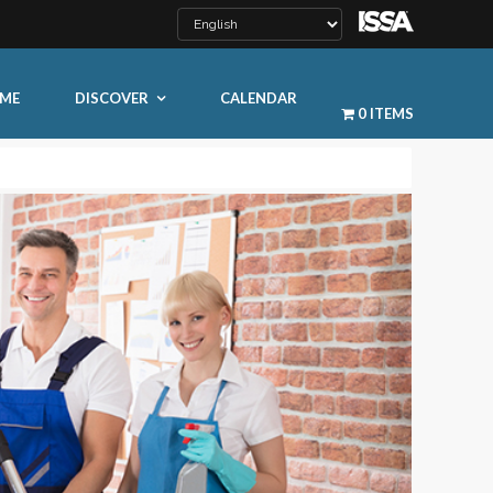
ME
DISCOVER
CALENDAR
0 ITEMS
LEARN MORE
ty
ty