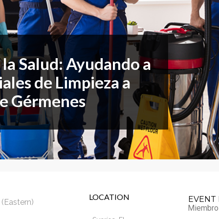
or Members
Office Products & Furniture
añol
Residential Cleaning
tus Collective
Restoration
a la Salud: Ayudando a
iales de Limpieza a
 de Gérmenes
LOCATION
EVENT 
(Eastern)
Miembro